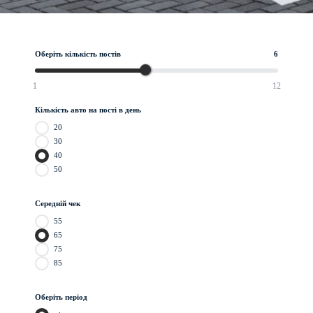
Оберіть кількість постів
6
1
12
Кількість авто на пості в день
20
30
40
50
Середній чек
55
65
75
85
Оберіть період