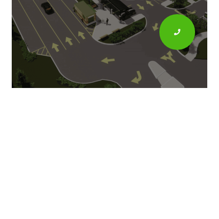
БУДІВНИЦТВО ТА
ПРОЕКТУВАННЯ
Маючи великий досвід виконання будівельних робіт
PREMIUM WASH
бере на себе всі організаційні моменти
з питань будівництва:
Розробляємо “посадку” автомийки на ділянку з
дотриманням норм ДБН